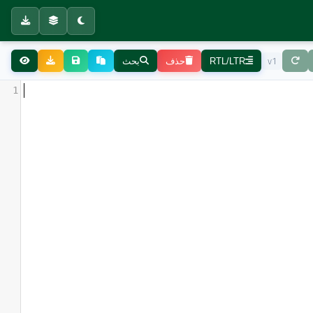
v1
RTL/LTR
حذف
بحث
1